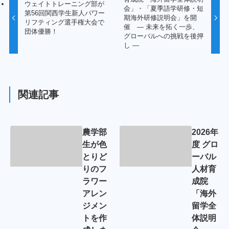
ウェイトトレーニング部が
会」・「夏季語学研修・短
第56回関西学生新人パワー
期海外研修説明会」を開
リフティング選手権大会で
催 ― 未来を拓く一歩、
団体優勝！
グローバルへの挑戦を後押
し ―
関連記事
農学部
2026年
生が色
度 グロ
とりど
ーバル
りのフ
人材育
ラワー
成院
アレン
「海外
ジメン
留学全
トを作
体説明