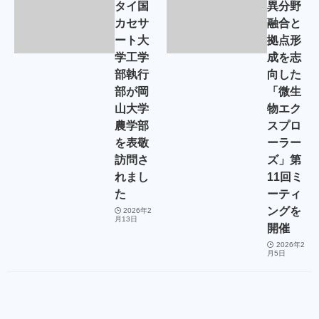
タイ国
異分野
カセサ
融合と
ート大
拠点形
学工学
成を志
部執行
向した
部が岡
「微生
山大学
物エク
農学部
スプロ
を表敬
ーラー
訪問さ
ズ」第
れまし
11回ミ
た
ーティ
ングを
2026年2
月13日
開催
2026年2
月5日