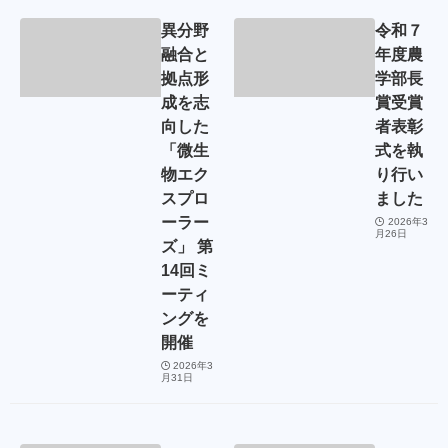
異分野
令和７
融合と
年度農
拠点形
学部長
成を志
賞受賞
向した
者表彰
「微生
式を執
物エク
り行い
スプロ
ました
ーラー
2026年3
月26日
ズ」 第
14回ミ
ーティ
ングを
開催
2026年3
月31日