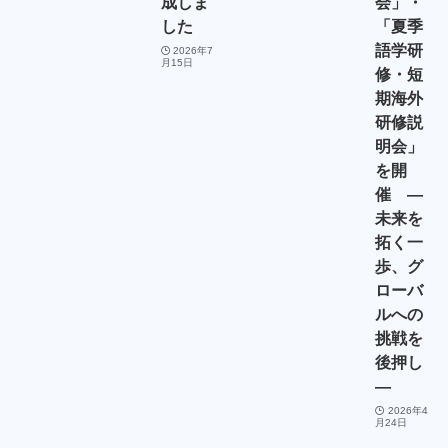
成しま
会」・
した
「夏季
語学研
2026年7
月15日
修・短
期海外
研修説
明会」
を開
催 ―
未来を
拓く一
歩、グ
ローバ
ルへの
挑戦を
後押し
―
2026年4
月24日