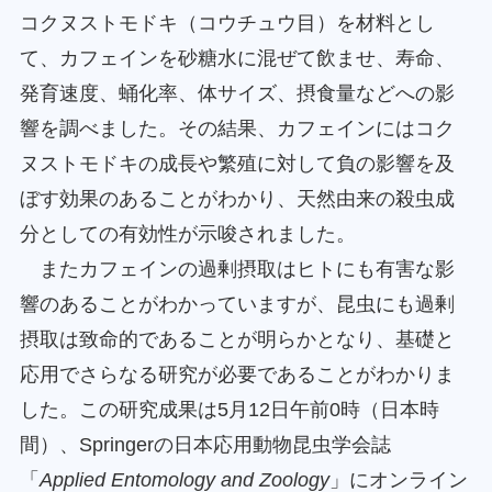
コクヌストモドキ（コウチュウ目）を材料とし
て、カフェインを砂糖水に混ぜて飲ませ、寿命、
発育速度、蛹化率、体サイズ、摂食量などへの影
響を調べました。その結果、カフェインにはコク
ヌストモドキの成長や繁殖に対して負の影響を及
ぼす効果のあることがわかり、天然由来の殺虫成
分としての有効性が示唆されました。
またカフェインの過剰摂取はヒトにも有害な影
響のあることがわかっていますが、昆虫にも過剰
摂取は致命的であることが明らかとなり、基礎と
応用でさらなる研究が必要であることがわかりま
した。この研究成果は5月12日午前0時（日本時
間）、Springerの日本応用動物昆虫学会誌
「
Applied Entomology and Zoology
」にオンライン