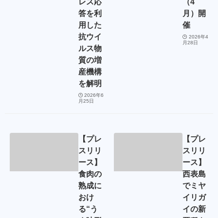
レス応
（4
答を利
月）開
用した
催
抗ウイ
2026年4
月28日
ルス物
質の増
産機構
を解明
2026年6
月25日
【プレ
【プレ
スリリ
スリリ
ース】
ース】
食肉の
西表島
熟成に
でミヤ
おけ
イリガ
る“う
イの新