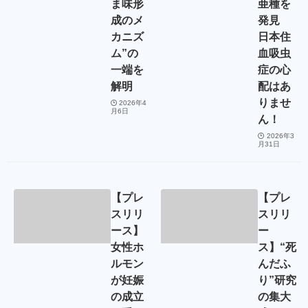
ま味形
亜種を
成のメ
発見
カニズ
日本住
ム”の
血吸虫
一端を
症の心
解明
配はあ
りませ
2026年4
月6日
ん！
2026年3
月31日
【プレ
【プレ
スリリ
スリリ
ース】
ー
女性ホ
ス】“死
ルモン
んだふ
が妊娠
り”研究
の成立
の集大