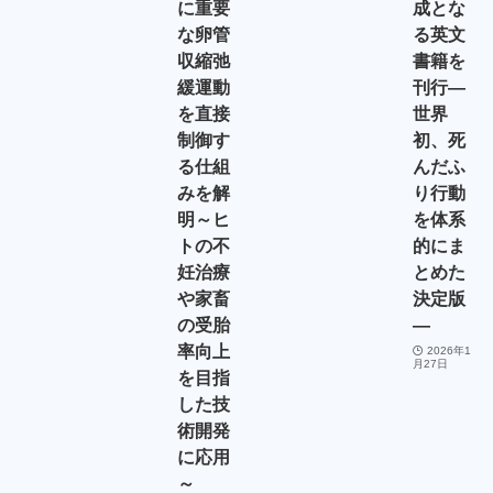
に重要
成とな
な卵管
る英文
収縮弛
書籍を
緩運動
刊行―
を直接
世界
制御す
初、死
る仕組
んだふ
みを解
り行動
明～ヒ
を体系
トの不
的にま
妊治療
とめた
や家畜
決定版
の受胎
―
率向上
2026年1
月27日
を目指
した技
術開発
に応用
～