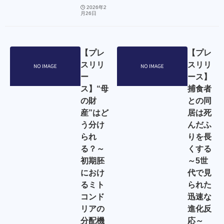
2026年2
月26日
【プレ
【プレ
スリリ
スリリ
ー
ース】
ス】“母
捕食者
の財
との同
産”はど
居は死
う分け
んだふ
られ
りを長
る？～
くする
初期胚
～5世
におけ
代で見
るミト
られた
コンド
迅速な
リアの
進化反
分配機
応～